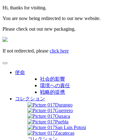
Hi, thanks for visiting.
You are now being redirected to our new website.
Please check out our new packaging.
If not redirected, please
click here
使命
社会的影響
環境への責任
戦略的提携
コレクション
Durango
Guerrero
Oaxaca
Puebla
San Luis Potosi
Zacatecas
コレクション